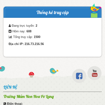
Thống kê truy cập
Đang trực tuyến:
2
Hôm nay:
608
Tổng truy cập:
1500
Địa chỉ IP: 216.73.216.56
LIÊN HỆ
Trường Mầm Non Hoa Pơ Lang
Điện thoại: