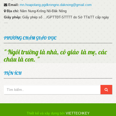
Email:
mn.hoapolang.pgdkrongno.daknong@gmail.com
Địa chỉ:
Nâm Nung-Krông Nô-Đăk Nông
Giấy phép:
Giấy phép số .../GPTTĐT-STTTT do Sở TT&TT cấp ngày
....
PHƯƠNG CHÂM GIÁO DỤC
" Ngôi trường là nhà, cô giáo là mẹ, các
cháu là con. "
TIỆN ÍCH
Thiết kế và xây dựng bởi
VIETTECHKEY