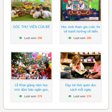
GÓC THƯ VIỆN CỦA BÉ
Học sinh tham gia cuộc thi
vẽ tranh hướng về biển
Đông
Lượt xem:
298
Lượt xem:
285
Lễ Khai giảng năm học
Dạy trẻ thói quen đọc
mới đảm bảo ngắn gọn,
sách mỗi ngày
vui tươi, lành mạnh
Lượt xem:
279
Lượt xem:
274