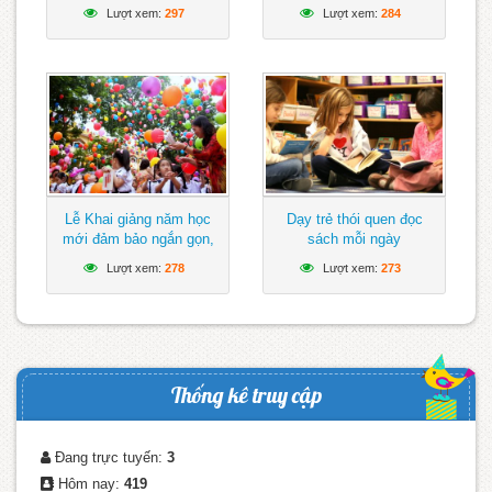
Đông
Lượt xem:
297
Lượt xem:
284
Lễ Khai giảng năm học
Dạy trẻ thói quen đọc
mới đảm bảo ngắn gọn,
sách mỗi ngày
vui tươi, lành mạnh
Lượt xem:
278
Lượt xem:
273
Thống kê truy cập
Đang trực tuyến:
3
Hôm nay:
419