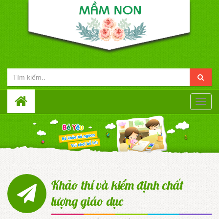
Toggle
naviga
Khảo thí và kiểm định chất
lượng giáo dục