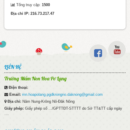
Tổng truy cập:
1500
Địa chỉ IP: 216.73.217.47
LIÊN HỆ
Trường Mầm Non Hoa Pơ Lang
Điện thoại:
Email:
mn.hoapolang.pgdkrongno.daknong@gmail.com
Địa chỉ:
Nâm Nung-Krông Nô-Đăk Nông
Giấy phép:
Giấy phép số .../GPTTĐT-STTTT do Sở TT&TT cấp ngày
....