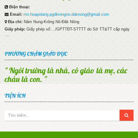
Điện thoại:
Email:
mn.hoapolang.pgdkrongno.daknong@gmail.com
Địa chỉ:
Nâm Nung-Krông Nô-Đăk Nông
Giấy phép:
Giấy phép số .../GPTTĐT-STTTT do Sở TT&TT cấp ngày
....
PHƯƠNG CHÂM GIÁO DỤC
" Ngôi trường là nhà, cô giáo là mẹ, các
cháu là con. "
TIỆN ÍCH