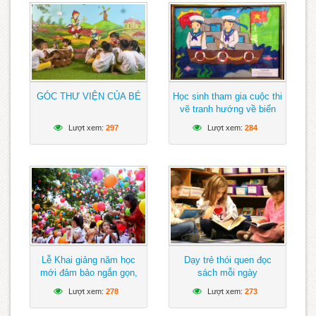
GÓC THƯ VIỆN CỦA BÉ
Học sinh tham gia cuộc thi
vẽ tranh hướng về biển
Đông
Lượt xem:
297
Lượt xem:
284
Lễ Khai giảng năm học
Dạy trẻ thói quen đọc
mới đảm bảo ngắn gọn,
sách mỗi ngày
vui tươi, lành mạnh
Lượt xem:
278
Lượt xem:
273